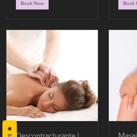
Book Now
Book
Descontracturante |
Masaj