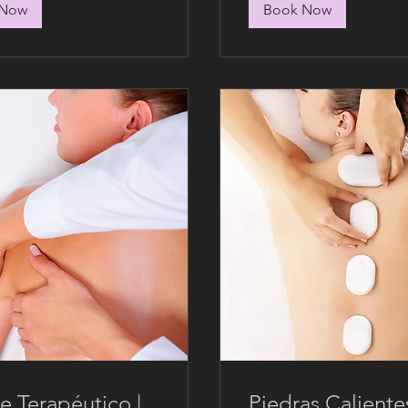
 Now
Book Now
e Terapéutico |
Piedras Calientes