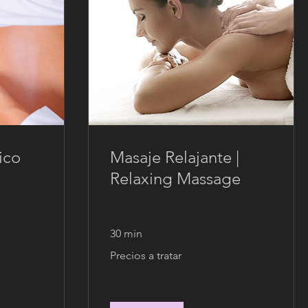
ico
Masaje Relajante |
Relaxing Massage
30 min
Precios
Precios a tratar
a
tratar