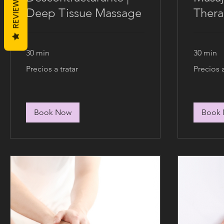
REVIEWS
Deep Tissue Massage
Thera
30 min
30 min
Precios
Precios
Precios a tratar
Precios a
a
a
tratar
tratar
Book Now
Book