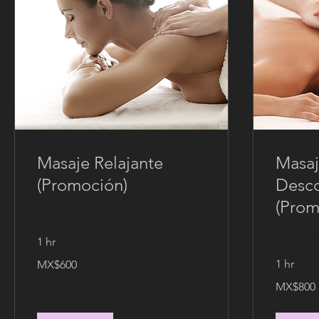
Masaje Relajante
Masa
(Promoción)
Desco
(Prom
1 hr
600
1 hr
MX$600
Mexican
pesos
800
MX$800
Mexican
pesos