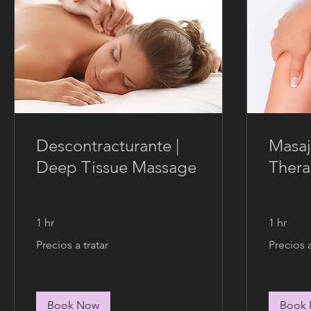
Descontracturante |
Masaj
Deep Tissue Massage
Thera
1 hr
1 hr
Precios
Precios
Precios a tratar
Precios a
a
a
tratar
tratar
Book Now
Book