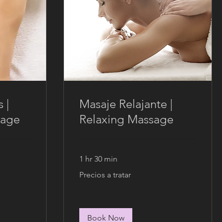
 |
Masaje Relajante |
sage
Relaxing Massage
1 hr 30 min
Precios
Precios a tratar
a
tratar
Book Now