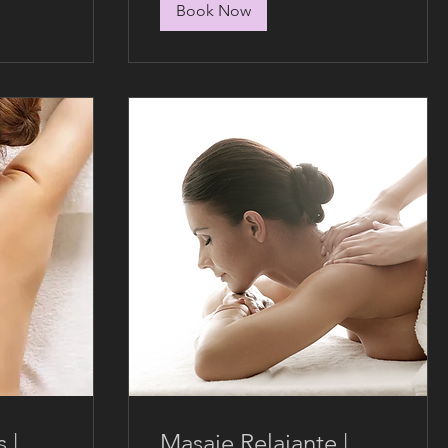
Book Now
 |
Masaje Relajante |