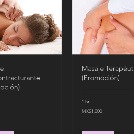
je
Masaje Terapéut
ntracturante
(Promoción)
oción)
1 hr
1,000
MX$1,000
Mexican
pesos