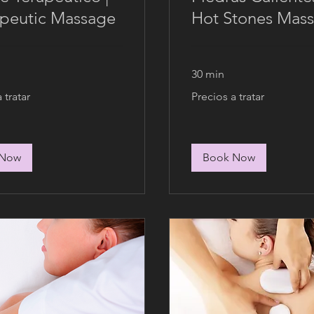
peutic Massage
Hot Stones Mas
30 min
Precios
 tratar
Precios a tratar
a
tratar
 Now
Book Now