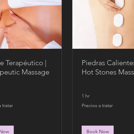
e Terapéutico |
Piedras Calientes
peutic Massage
Hot Stones Mas
1 hr
Precios
 tratar
Precios a tratar
a
tratar
 Now
Book Now