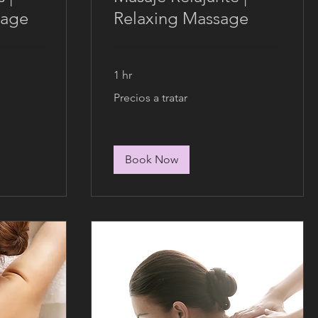
sage
Relaxing Massage
1 hr
Precios
Precios a tratar
a
tratar
Book Now